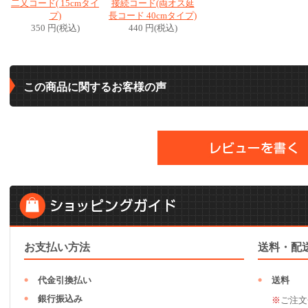
二又コード( 15cmタイ
接続コード(両オス延
プ)
長コード 40cmタイプ)
350 円(税込)
440 円(税込)
この商品に関するお客様の声
お支払い方法
送料・配
代金引換払い
送料
銀行振込み
※
ご注文