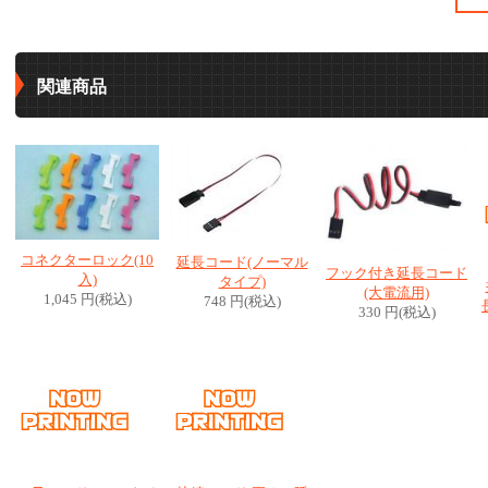
関連商品
コネクターロック(10
延長コード(ノーマル
フック付き延長コード
入)
タイプ)
(大電流用)
1,045 円(税込)
748 円(税込)
330 円(税込)