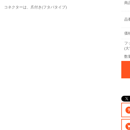
商
コネクターは、爪付き(フタバタイプ)
品
価
フ
(大
数