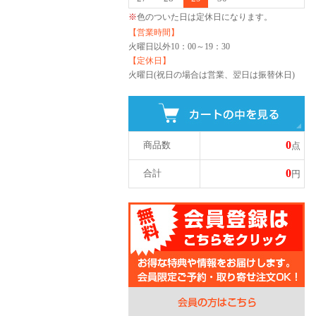
※
色のついた日は定休日になります。
【営業時間】
火曜日以外
10：00～19：30
【定休日】
火曜日(祝日の場合は営業、翌日は振替休日)
0
商品数
点
0
合計
円