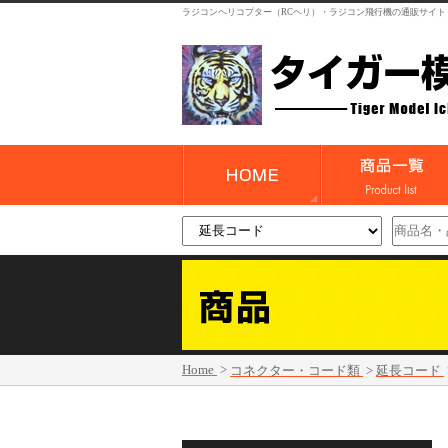
ラジコンヘリコプター（RCヘリ）・ラジコン飛行機の通販サイト
Home
>
コネクター・コード類
>
延長コード