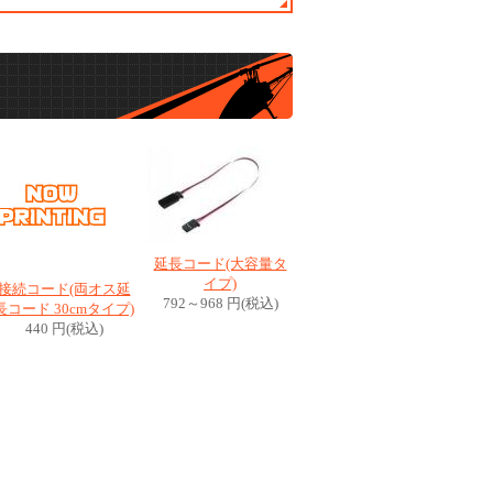
延長コード(大容量タ
イプ)
接続コード(両オス延
792～968 円(税込)
長コード 30cmタイプ)
440 円(税込)