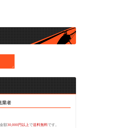
送業者
金額
30,000円以上
で
送料無料
です。