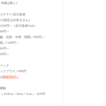
、沖縄は除く)
コヤマト/佐川急便
者の指定は出来ません)
1200円～（佐川急便のみ）
00円～
越・北陸・中部・関西／990円～
国／1100円～
00円～
00円～
パック
ックプラス／600円
は
郵便局HPへ
運輸
4.8cm × 34cm × 3cm ） /420円