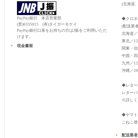
(北海道
PayPay銀行 本店営業部
◆クロネ
(普)6335015 (有)タイガーモケイ
(配送業
PayPay銀行口座をお持ちの方はJ振をご利用いただ
北海道／
けます。
東北／12
現金書留
関東・信
中国・四
九州／12
沖縄／20
◆レター
レターパ
※詳しく
◆ヤマト
こねこ便（ 2
配送業者