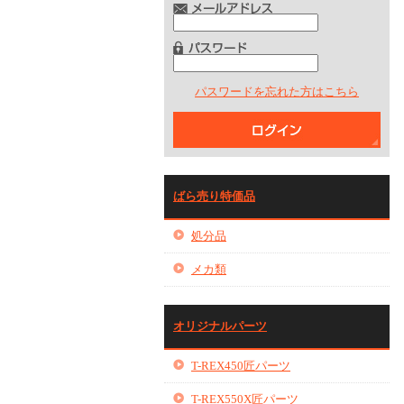
パスワードを忘れた方はこちら
ばら売り特価品
処分品
メカ類
オリジナルパーツ
T-REX450匠パーツ
T-REX550X匠パーツ