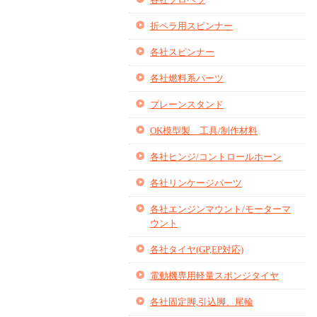
折ペラ用スピンナー
各社スピンナー
各社燃料系パーツ
プレーンスタンド
OK模型製 工具/制作材料
各社ヒンジ/コントロールホーン
各社リンケージパーツ
各社エンジンマウント/モーターマ
ウント
各社タイヤ(GP,EP対応)
電動機専用軽量スポンジタイヤ
各社固定脚,引込脚、尾輪