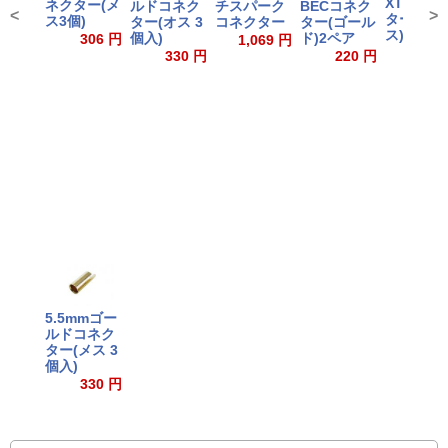
XT90コ
ネクター(メ
ルドコネク
チスパーク
BECコネク
<
>
ター (オ
ス3個)
ター(オス 3
コネクター
ター(ゴール
ス)2個入
個入)
ド)2ペア
306 円
1,069 円
356
330 円
220 円
5.5mmゴー
ルドコネク
ター(メス 3
個入)
330 円