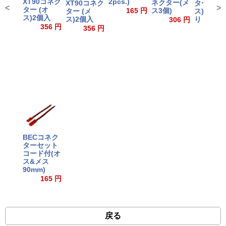
2pcs.)
XT90コネク
ネクター(メ
ター (メ
XT90コネク
<
>
ター (オ
165 円
ス3個)
ス) 2個
ター (メ
ス)2個入
り
ス)2個入
306 円
356 円
202
356 円
BECコネク
ターセット
コード付(オ
ス&メス
90mm)
165 円
戻る