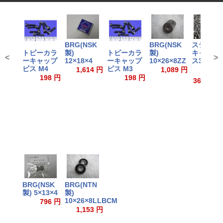
BRG(NSK
BRG(NSK
ステンレ
製)
製)
キャップ
トビーカラ
トビーカラ
<
>
12×18×4
10×26×8ZZ
ス3×10
ーキャップ
ーキャップ
ビス M4
ビス M3
1,614 円
1,089 円
198 円
198 円
366～1,1
BRG(NSK
BRG(NTN
製) 5×13×4
製)
10×26×8LLBCM
796 円
1,153 円