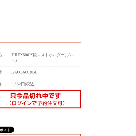
品
T-REX600下段マストホルダー(ブル
ー)
番
GAOGAO19BL
格
3,562円(税込)