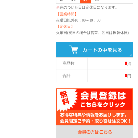
※
色のついた日は定休日になります。
【営業時間】
火曜日以外
10：00～19：30
【定休日】
火曜日(祝日の場合は営業、翌日は振替休日)
0
商品数
点
0
合計
円