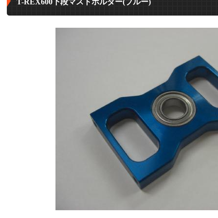
T-REX600下段マストホルダー(ブルー)