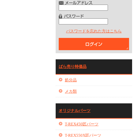
パスワードを忘れた方はこちら
ばら売り特価品
処分品
メカ類
オリジナルパーツ
T-REX450匠パーツ
T-REX550X匠パーツ