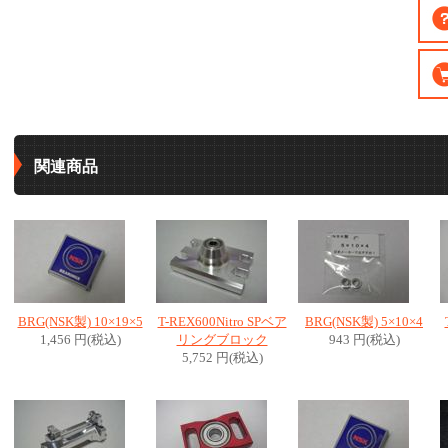
関連商品
BRG(NSK製) 10×19×5
T-REX600Nitro SPベア
BRG(NSK製) 5×10×4
1,456 円(税込)
リングブロック
943 円(税込)
5,752 円(税込)