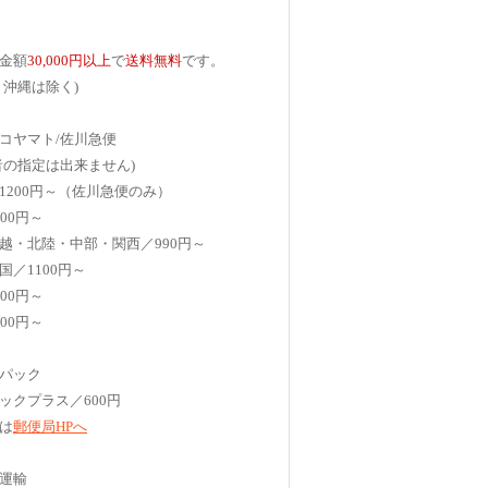
金額
30,000円以上
で
送料無料
です。
、沖縄は除く)
コヤマト/佐川急便
者の指定は出来ません)
1200円～（佐川急便のみ）
00円～
越・北陸・中部・関西／990円～
国／1100円～
00円～
00円～
パック
ックプラス／600円
は
郵便局HPへ
運輸