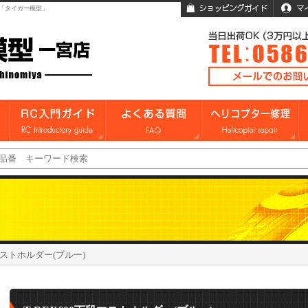
「タイガー模型」
段マストホルダー(ブルー)