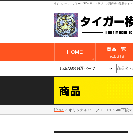
ラジコンヘリコプター（RCヘリ）・ラジコン飛行機の通販サイト
Home
>
オリジナルパーツ
>
T-REX600下