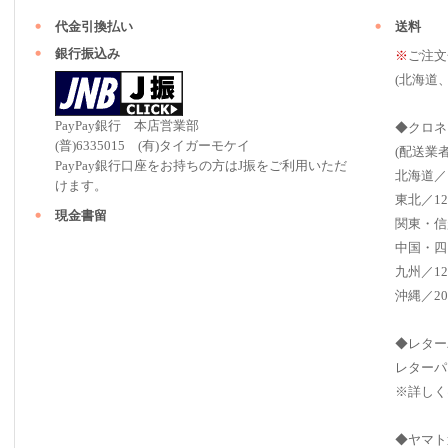
代金引換払い
送料
銀行振込み
※
ご注文
(北海道
PayPay銀行 本店営業部
◆クロネ
(普)6335015 (有)タイガーモケイ
(配送業
PayPay銀行口座をお持ちの方はJ振をご利用いただ
北海道／
けます。
東北／12
現金書留
関東・信
中国・四
九州／12
沖縄／20
◆レター
レターパ
※詳しく
◆ヤマト