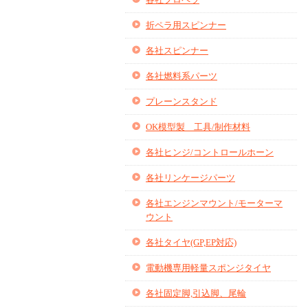
折ペラ用スピンナー
各社スピンナー
各社燃料系パーツ
プレーンスタンド
OK模型製 工具/制作材料
各社ヒンジ/コントロールホーン
各社リンケージパーツ
各社エンジンマウント/モーターマ
ウント
各社タイヤ(GP,EP対応)
電動機専用軽量スポンジタイヤ
各社固定脚,引込脚、尾輪