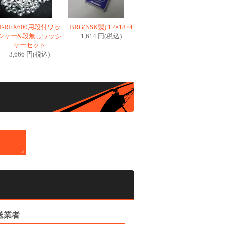
T-REX600用段付ワッ
BRG(NSK製) 12×18×4
シャー&段無しワッシ
1,614 円(税込)
ャーセット
3,666 円(税込)
送業者