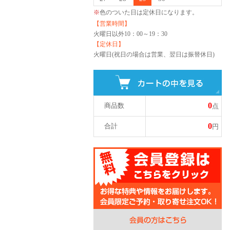
※
色のついた日は定休日になります。
【営業時間】
火曜日以外
10：00～19：30
【定休日】
火曜日(祝日の場合は営業、翌日は振替休日)
0
商品数
点
0
合計
円