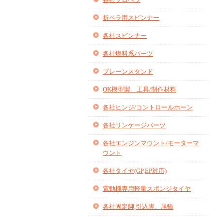
折ペラ用スピンナー
各社スピンナー
各社燃料系パーツ
プレーンスタンド
OK模型製 工具/制作材料
各社ヒンジ/コントロールホーン
各社リンケージパーツ
各社エンジンマウント/モーターマ
ウント
各社タイヤ(GP,EP対応)
電動機専用軽量スポンジタイヤ
各社固定脚,引込脚、尾輪