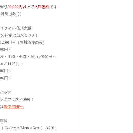
金額
30,000円以上
で
送料無料
です。
、沖縄は除く)
コヤマト/佐川急便
者の指定は出来ません)
1200円～（佐川急便のみ）
00円～
越・北陸・中部・関西／990円～
国／1100円～
00円～
00円～
パック
ックプラス／600円
は
郵便局HPへ
運輸
4.8cm × 34cm × 3cm ） /420円