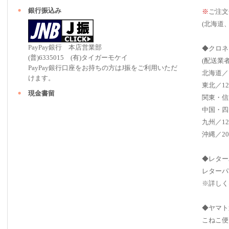
銀行振込み
※
ご注文
(北海道
PayPay銀行 本店営業部
◆クロネ
(普)6335015 (有)タイガーモケイ
(配送業
PayPay銀行口座をお持ちの方はJ振をご利用いただ
北海道／
けます。
東北／12
現金書留
関東・信
中国・四
九州／12
沖縄／20
◆レター
レターパ
※詳しく
◆ヤマト
こねこ便（ 2