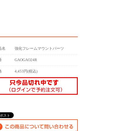
品名
強化フレームマウントパーツ
番
GAOGAO24R
格
4,453円(税込)