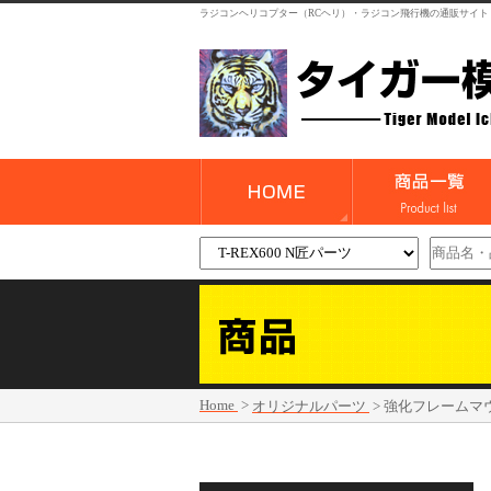
ラジコンヘリコプター（RCヘリ）・ラジコン飛行機の通販サイト
Home
>
オリジナルパーツ
>
強化フレームマ