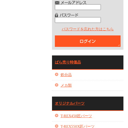
パスワードを忘れた方はこちら
ばら売り特価品
処分品
メカ類
オリジナルパーツ
T-REX450匠パーツ
T-REX550X匠パーツ