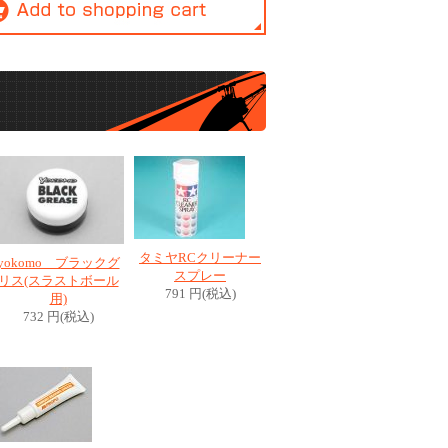
タミヤRCクリーナー
yokomo ブラックグ
スプレー
リス(スラストボール
791 円(税込)
用)
732 円(税込)