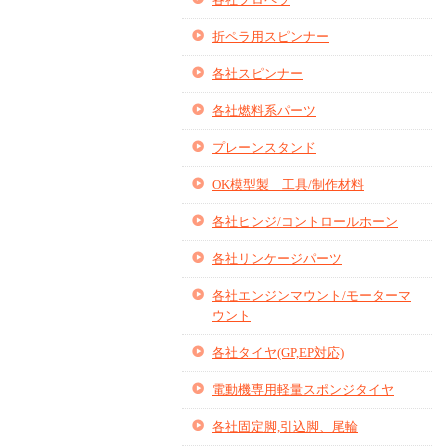
折ペラ用スピンナー
各社スピンナー
各社燃料系パーツ
プレーンスタンド
OK模型製 工具/制作材料
各社ヒンジ/コントロールホーン
各社リンケージパーツ
各社エンジンマウント/モーターマ
ウント
各社タイヤ(GP,EP対応)
電動機専用軽量スポンジタイヤ
各社固定脚,引込脚、尾輪