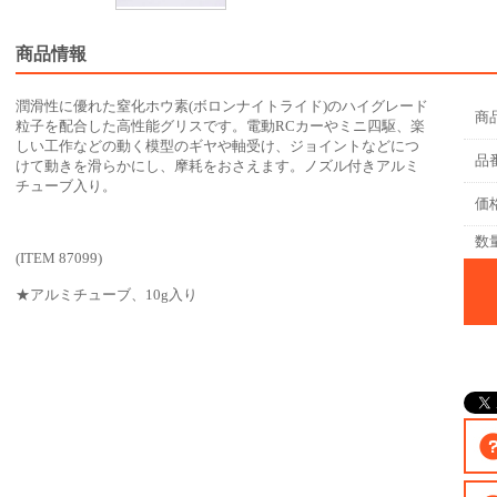
商品情報
潤滑性に優れた窒化ホウ素(ボロンナイトライド)のハイグレード
商
粒子を配合した高性能グリスです。電動RCカーやミニ四駆、楽
しい工作などの動く模型のギヤや軸受け、ジョイントなどにつ
品
けて動きを滑らかにし、摩耗をおさえます。ノズル付きアルミ
チューブ入り。
価
数
(ITEM 87099)
★アルミチューブ、10g入り