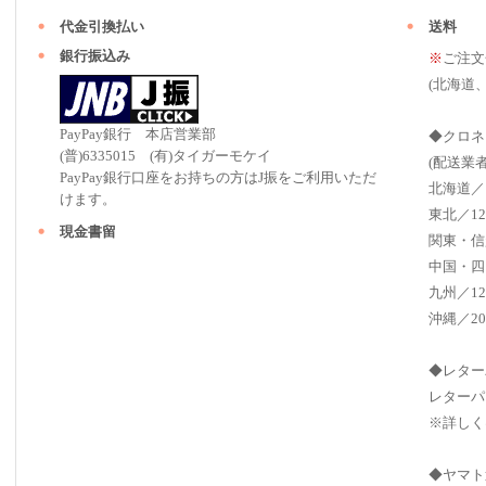
代金引換払い
送料
銀行振込み
※
ご注文
(北海道
PayPay銀行 本店営業部
◆クロネ
(普)6335015 (有)タイガーモケイ
(配送業
PayPay銀行口座をお持ちの方はJ振をご利用いただ
北海道／
けます。
東北／12
現金書留
関東・信
中国・四
九州／12
沖縄／20
◆レター
レターパ
※詳しく
◆ヤマト