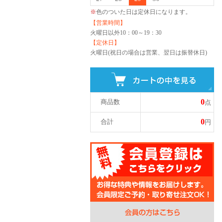
※
色のついた日は定休日になります。
【営業時間】
火曜日以外
10：00～19：30
【定休日】
火曜日(祝日の場合は営業、翌日は振替休日)
0
商品数
点
0
合計
円