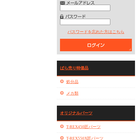
パスワードを忘れた方はこちら
ばら売り特価品
処分品
メカ類
オリジナルパーツ
T-REX450匠パーツ
T-REX550X匠パーツ