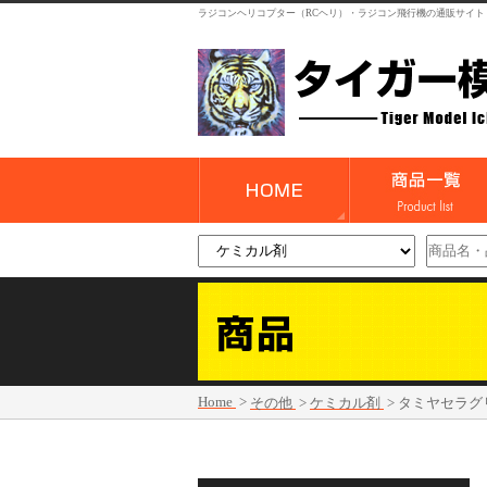
ラジコンヘリコプター（RCヘリ）・ラジコン飛行機の通販サイト
Home
>
その他
>
ケミカル剤
>
タミヤセラグ