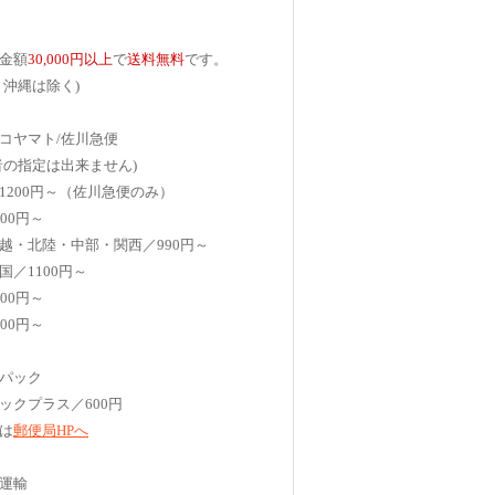
金額
30,000円以上
で
送料無料
です。
、沖縄は除く)
コヤマト/佐川急便
者の指定は出来ません)
1200円～（佐川急便のみ）
00円～
越・北陸・中部・関西／990円～
国／1100円～
00円～
00円～
パック
ックプラス／600円
は
郵便局HPへ
運輸