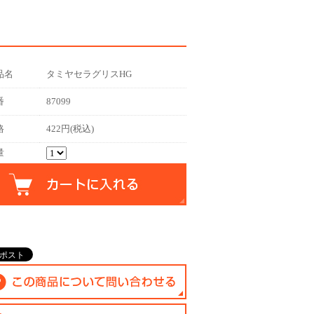
品名
タミヤセラグリスHG
番
87099
格
422円(税込)
量