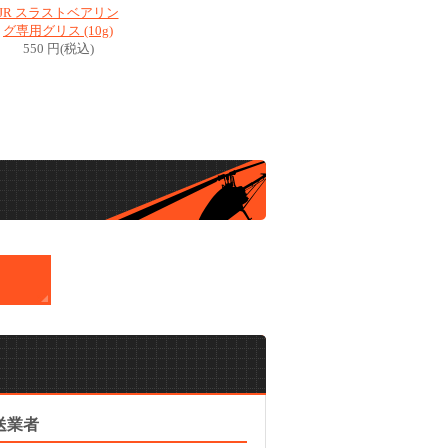
JR スラストベアリン
グ専用グリス (10g)
550 円(税込)
送業者