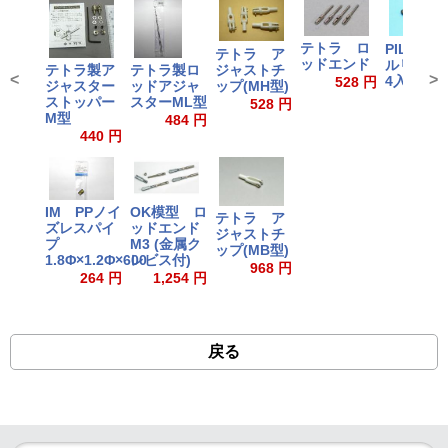
テトラ ロ
PILOT 
テトラ ア
ッドエンド
ルリン
ジャストチ
テトラ製ア
テトラ製ロ
<
>
4入
528 円
ップ(MH型)
ジャスター
ッドアジャ
732
ストッパー
スターML型
528 円
M型
484 円
440 円
IM PPノイ
OK模型 ロ
テトラ ア
ズレスパイ
ッドエンド
ジャストチ
プ
M3 (金属ク
ップ(MB型)
1.8Φ×1.2Φ×600
レビス付)
968 円
264 円
1,254 円
戻る