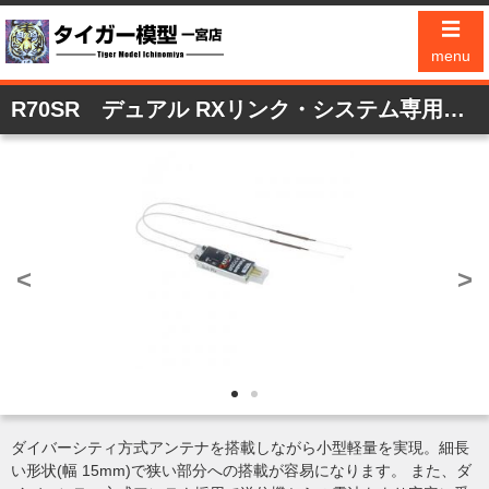
☰
menu
R70SR デュアル RXリンク・システム専用スリム形状サブ受信機
<
>
ダイバーシティ方式アンテナを搭載しながら小型軽量を実現。細長
い形状(幅 15mm)で狭い部分への搭載が容易になります。 また、ダ