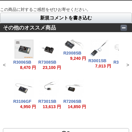
この商品に対するご感想をぜひお寄せください。
新規コメントを書き込む
その他のオススメ商品
R2008SB
9,240 円
R3001SB
R3006SB
R7308SB
R3204SB
<
>
7,013 円
8,470 円
23,100 円
6,930
R3106GF
R7301SB
R7206SB
4,950 円
13,613 円
14,850 円