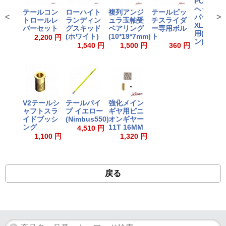
POMハー
ヘッドダ
テールコン
ローハイト
複列アンジ
テールピッ
<
>
パー
トロールレ
ランディン
ュラ玉軸受
チスライダ
XL520/55
バーセット
グスキッド
ベアリング
ー専用ボル
用(オプシ
(ホワイト)
(10*19*7mm)
ト
2,200 円
ン)
1,540 円
1,500 円
360 円
1,100
V2テールシ
テールパイ
強化メイン
ャフトスラ
プ イエロー
ギヤ用ピニ
イドブッシ
(Nimbus550)
オンギヤー
ング
11T 16MM
4,510 円
1,100 円
1,320 円
戻る