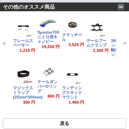
その他のオススメ商品
Specter700
クラッチベ
ニトロ用キ
ル
フレームス
テールブー
3801複
ャノピー
<
>
3,520 円
ペーサー
ムクランプ
ンギュラ
19,250 円
軸受ベア
1,210 円
2,360 円
ング
1,590
テールダン
パーOリン
マジックス
ランディン
グ
トラップ
グスキッド
880 円
(25mm*300mm)
マウント
300 円
1,460 円
戻る