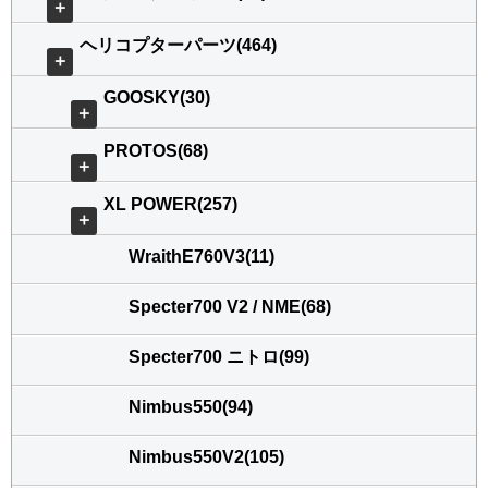
＋
ヘリコプターパーツ(464)
＋
GOOSKY(30)
＋
PROTOS(68)
＋
XL POWER(257)
＋
WraithE760V3(11)
Specter700 V2 / NME(68)
Specter700 ニトロ(99)
Nimbus550(94)
Nimbus550V2(105)