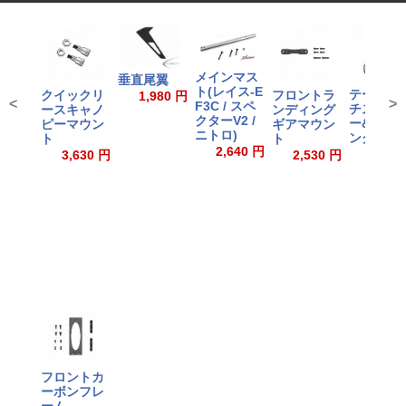
メインマス
垂直尾翼
ト(レイス-E
テールピ
クイックリ
フロントラ
1,980 円
<
>
F3C / スペ
チスライ
ースキャノ
ンディング
クターV2 /
ー&ベア
ピーマウン
ギアマウン
ニトロ)
ング
ト
ト
2,640 円
770
3,630 円
2,530 円
フロントカ
ーボンフレ