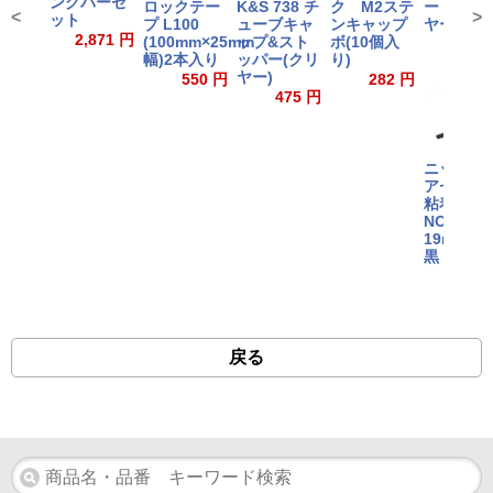
ングバーセ
ロックテー
ク M2ステ
ード (ク
K&S 738 チ
<
>
ット
プ L100
ンキャップ
ヤー)
ューブキャ
2,871 円
(100mm×25mm
ボ(10個入
ップ&スト
891
幅)2本入り
り)
ッパー(クリ
ヤー)
550 円
282 円
475 円
ニット
アセテー
粘着テー
NO.5
19mmX2
黒
925
戻る