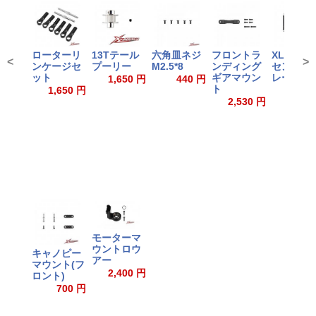
ローターリ
13Tテール
六角皿ネジ
フロントラ
XL55B14
<
>
ンケージセ
プーリー
M2.5*8
ンディング
センター
ット
ギアマウン
レート
1,650 円
440 円
ト
1,650 円
6,160
2,530 円
モーターマ
ウントロウ
キャノピー
アー
マウント(フ
2,400 円
ロント)
700 円