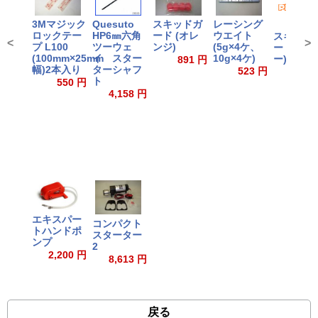
3Mマジック
Quesuto
レーシング
スキッドガ
ロックテー
HP6㎜六角
ウエイト
ード (オレ
スキッド
<
>
プ L100
ツーウェ
(5g×4ケ、
ンジ)
ードS (
(100mm×25mm
イ スター
10g×4ケ)
ー)
891 円
幅)2本入り
ターシャフ
523 円
891
ト
550 円
4,158 円
エキスパー
コンパクト
トハンドポ
スターター
ンプ
2
2,200 円
8,613 円
戻る