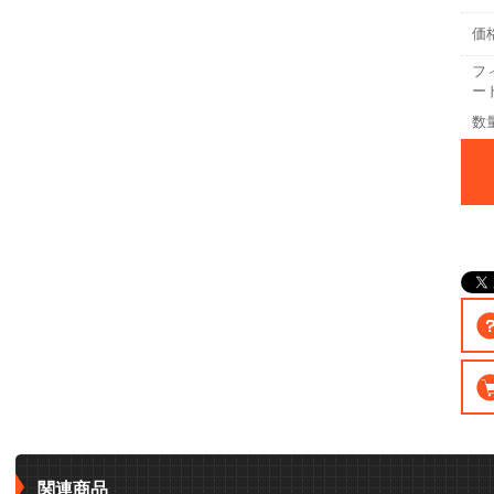
価
フ
ー
数
関連商品