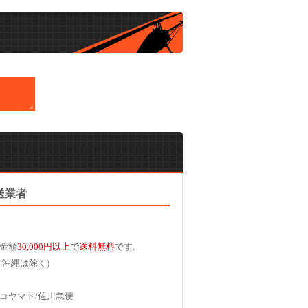
送業者
金額
30,000円以上
で
送料無料
です。
、沖縄は除く)
コヤマト/佐川急便