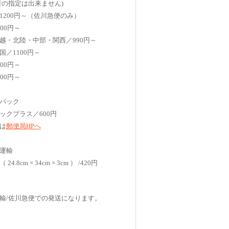
者の指定は出来ません)
1200円～（佐川急便のみ）
00円～
越・北陸・中部・関西／990円～
国／1100円～
00円～
00円～
パック
ックプラス／600円
は
郵便局HPへ
運輸
4.8cm × 34cm × 3cm ） /420円
輸/佐川急便での発送になります。