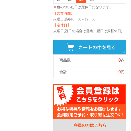
※
色のついた日は定休日になります。
【営業時間】
火曜日以外
10：00～19：30
【定休日】
火曜日(祝日の場合は営業、翌日は振替休日)
0
商品数
点
0
合計
円