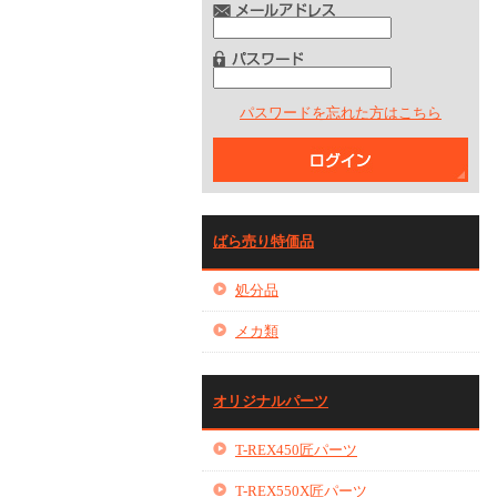
パスワードを忘れた方はこちら
ばら売り特価品
処分品
メカ類
オリジナルパーツ
T-REX450匠パーツ
T-REX550X匠パーツ