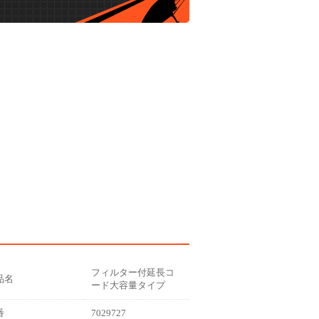
フィルター付延長コ
品名
ード大容量タイプ
番
7029727