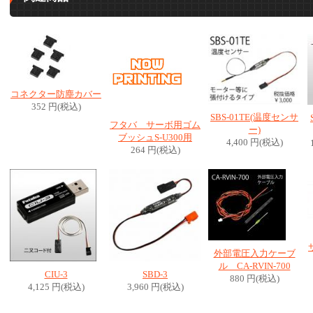
コネクター防塵カバー
352 円(税込)
SBS-01TE(温度センサ
フタバ サーボ用ゴム
ー)
ブッシュS-U300用
4,400 円(税込)
264 円(税込)
外部電圧入力ケーブ
ル CA-RVIN-700
CIU-3
SBD-3
880 円(税込)
4,125 円(税込)
3,960 円(税込)