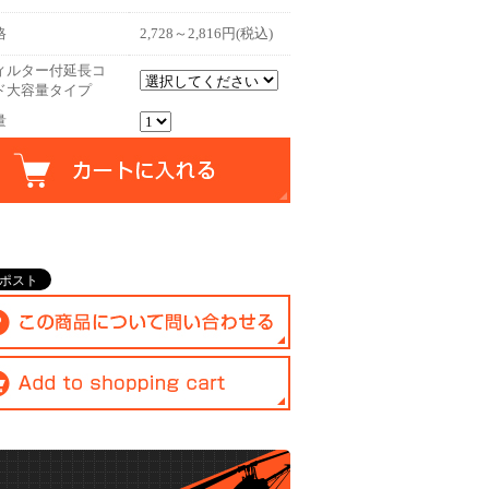
格
2,728～2,816円(税込)
ィルター付延長コ
ド大容量タイプ
量