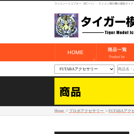
ラジコンヘリコプター（RCヘリ）・ラジコン飛行機の通販サイト
Home
>
プロポアクセサリー
>
FUTABAア