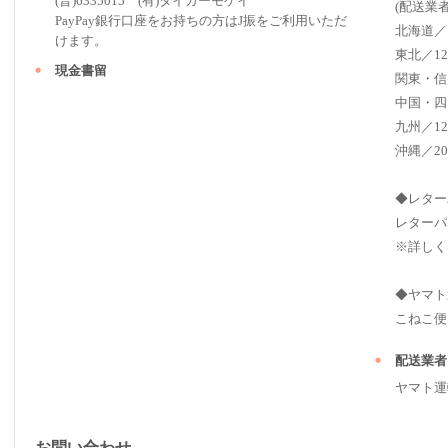
(普)6335015 (有)タイガーモケイ
(配送業
PayPay銀行口座をお持ちの方はJ振をご利用いただ
北海道／
けます。
東北／12
現金書留
関東・信
中国・四
九州／12
沖縄／20
◆レター
レターパ
※詳しく
◆ヤマト
こねこ便（ 2
配送業者
ヤマト運
お問い合わせ