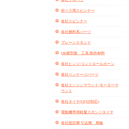
折ペラ用スピンナー
各社スピンナー
各社燃料系パーツ
プレーンスタンド
OK模型製 工具/制作材料
各社ヒンジ/コントロールホーン
各社リンケージパーツ
各社エンジンマウント/モーターマ
ウント
各社タイヤ(GP,EP対応)
電動機専用軽量スポンジタイヤ
各社固定脚,引込脚、尾輪