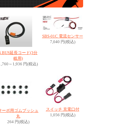
SBS-01C 電流センサー
7,040 円(税込)
S.BUS延長コード(3分
岐用)
1,760～1,936 円(税込)
スイッチ 充電口付
サーボ用ゴムブッシュ
1,056 円(税込)
丸
264 円(税込)