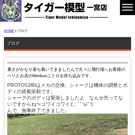
HOME
» ブログ
ブログ
暑さがかなり落ち着いてきましたんで久々に飛行場へお客様の
ヘリとお店のNimbusニトロを持ち込みです。
PROTOS380はメカの交換、シャークは機体の調整とボ
ディの搭載依頼です。
シャークのボディは緊張しましたよ、なんせ売ってな
いですからね〜コワイコワイ:(；ﾞﾟ’ωﾟ’):
んで、無事終了できました。