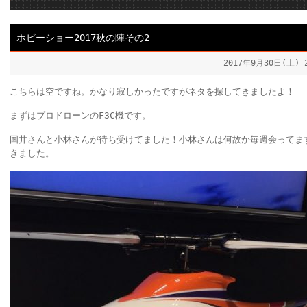
ホビーショー2017秋の陣その2
2017年9月30日(土)
こちらは空ですね。かなり寂しかったですがネタを探してきましたよ！
まずはプロドローンのF3C機です。
国井さんと小林さんが待ち受けてました！小林さんは何故か毎週会ってま
きました。