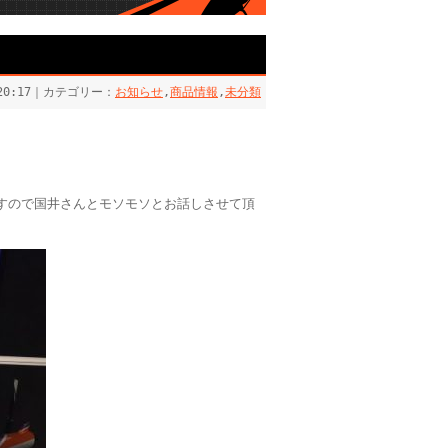
 20:17｜カテゴリー：
お知らせ
,
商品情報
,
未分類
すので国井さんとモソモソとお話しさせて頂