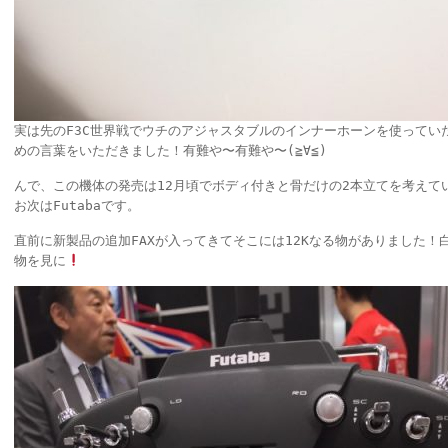
実は先のF3C世界戦でウチのアジャスタブルのインナーホーンを使ってい
めの言葉をいただきました！有難や〜有難や〜(≧∀≦)
んで、この機体の発売は12月頃でボディ付きと骨だけの2本立てを考えて
お次はFutabaです。
直前に新製品の追加FAXが入ってきてそこには12Kなる物がありました！
物を見に