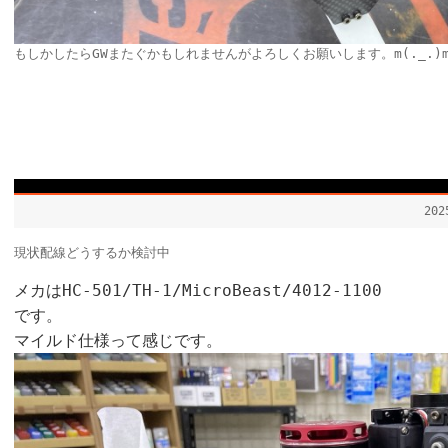
もしかしたら
GW
またぐかもしれませんがよろしくお願いします。
m(._.)
20
現状配線どうするか検討中
メカはHC-501/TH-1/MicroBeast/4012-1100
です。
マイルド仕様って感じです。