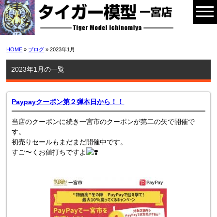
HOME
»
ブログ
» 2023年1月
2023年1月の一覧
Paypayクーポン第２弾本日から！！
当店のクーポンに続き一宮市のクーポンが第二の矢で開催で
す。
初売りセールもまだまだ開催中です。
すご〜くお値打ちですよ