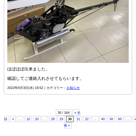
ほぼほぼ出来ました。
確認してご連絡入れさせてもらいます。
2022年8月3日(水) 18:52｜カテゴリー：
お知らせ
30 / 164
« 先
頭
«
...
10
20
...
28
29
30
31
32
...
40
50
60
...
後 »