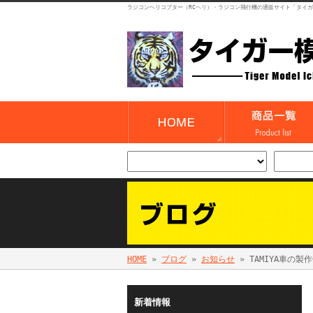
ラジコンヘリコプター（RCヘリ）・ラジコン飛行機の通販サイト「タイ
HOME
»
ブログ
»
お知らせ
» TAMIYA車の製
新着情報