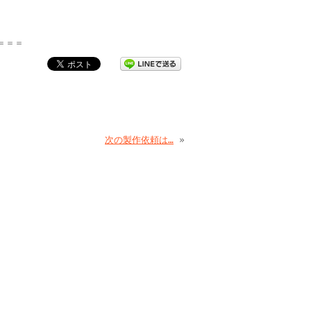
＝＝＝
次の製作依頼は…
»