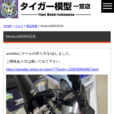
HOME
»
ブログ
»
商品情報
» Nimbus550N3日目
Nimbus550N3日目
amebloにテールの作り方をUpしました。
ご興味あり方は覗いてみて下さい。
https://ameblo.jp/go-go-tiger777/entry-12854085460.html