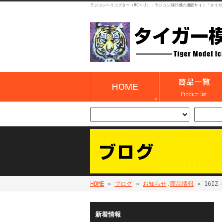
ラジコンヘリコプター（RCヘリ）・ラジコン飛行機の通販サイト「タイ
HOME
»
ブログ
»
お知らせ
,
商品情報
» 16IZ
新着情報