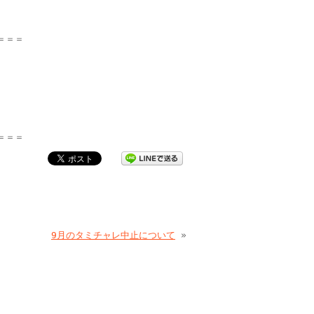
＝＝＝
＝＝＝
9月のタミチャレ中止について
»