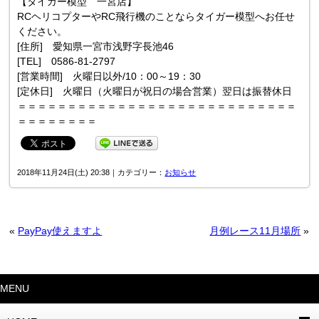
【タイガー模型 一宮店】
RCヘリコプターやRC飛行機のことならタイガー模型へお任せ
ください。
[住所] 愛知県一宮市浅野字長池46
[TEL] 0586-81-2797
[営業時間] 火曜日以外/10：00～19：30
[定休日] 火曜日（火曜日が祝日の場合営業）翌日は振替休日
＝＝＝＝＝＝＝＝＝＝＝＝＝＝＝＝＝＝＝＝＝＝＝＝＝＝＝＝
＝＝＝＝＝＝＝＝
2018年11月24日(土) 20:38｜カテゴリー：
お知らせ
«
PayPay使えますよ
月例レース11月場所
»
MENU