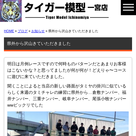
HOME
»
ブログ
»
お知らせ
» 県外から沢山きていただきました
県外から沢山きていただきました
明日は月例レースですので何時ものパターンだとあまりお客様
はこないかな？と思ってましたが何が何が！どえりゃ〜コース
に遊びに来ていただきました。
聞くことによると当店の新しい路面がタミヤの掛川に似ている
らしく来週のタミチャレの練習に県外から…倉敷ナンバー、福
井ナンバー、三重ナンバー、岐阜ナンバー、尾張小牧ナンバー
wwビックリでした