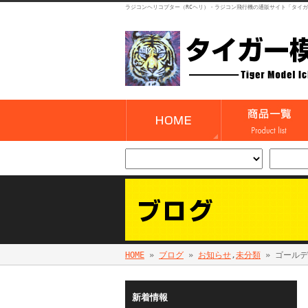
ラジコンヘリコプター（RCヘリ）・ラジコン飛行機の通販サイト「タイ
HOME
»
ブログ
»
お知らせ
,
未分類
» ゴール
新着情報