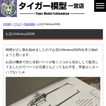
HOME
»
ブログ
»
商品情報
» お店のNimbus550N
お店のNimbus550N
時間が少し取れ始めましたのでお店の
Nimbus550N
を作り始め
ようと思います。
お店の機体で出た当初パーツが無くココから先出しして販売し
てましたのでパーツが元通りもどってるか不安…早速センター
ハブないしw