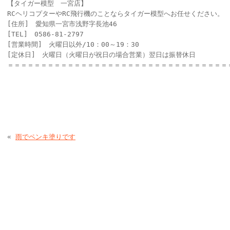
【タイガー模型 一宮店】
RCヘリコプターやRC飛行機のことならタイガー模型へお任せください。
[住所] 愛知県一宮市浅野字長池46
[TEL] 0586-81-2797
[営業時間] 火曜日以外/10：00～19：30
[定休日] 火曜日（火曜日が祝日の場合営業）翌日は振替休日
＝＝＝＝＝＝＝＝＝＝＝＝＝＝＝＝＝＝＝＝＝＝＝＝＝＝＝＝＝＝＝＝＝
«
雨でペンキ塗りです