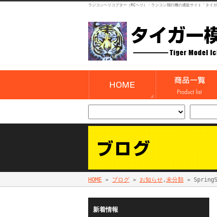
ラジコンヘリコプター（RCヘリ）・ラジコン飛行機の通販サイト「タイ
HOME
»
ブログ
»
お知らせ
,
未分類
» Sprin
新着情報