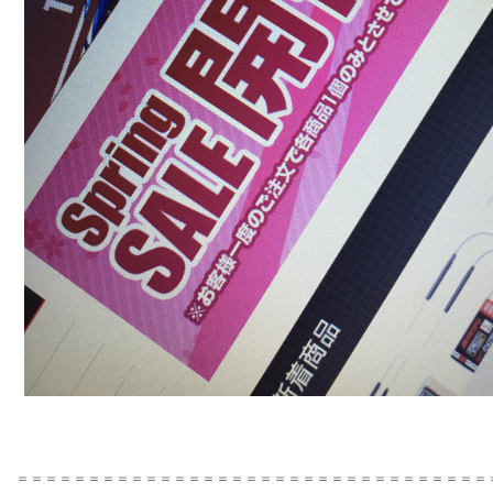
＝＝＝＝＝＝＝＝＝＝＝＝＝＝＝＝＝＝＝＝＝＝＝＝＝＝＝＝＝＝＝＝＝