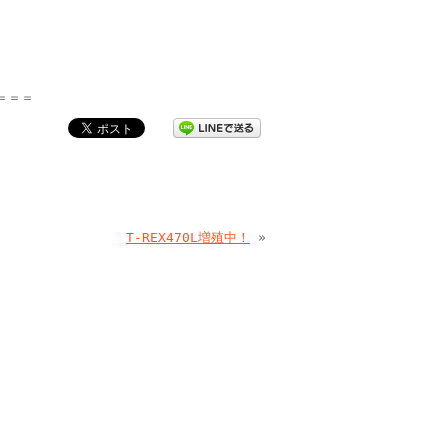
＝＝＝
T-REX470L増殖中！
»