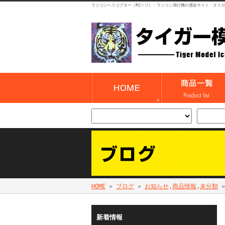
ラジコンヘリコプター（RCヘリ）・ラジコン飛行機の通販サイト「タイ
HOME
»
ブログ
»
お知らせ
,
商品情報
,
未分類
»
新着情報