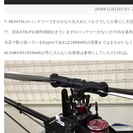
2016年11月21日(月)
T-REX470Lのバッテリーですがかなり仕入れたつもりでしたが直ぐに
で、現在470LPを製作依頼がきていますがバッテリーがないので3Sを直
当店で取り扱っているKyponであれば1800mAhの容量まではまちがいなく
ALIGNの6S1850mAhが手に入らないお客様は参考にしていただければ…